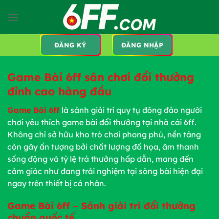
Bỏ
qua
nội
dung
ĐĂNG KÝ
ĐĂNG NHẬP
Game Bài 6ff sân chơi đổi thưởng
đỉnh cao hàng đầu
Game Bài 6ff
là sảnh giải trí quy tụ đông đảo người
chơi yêu thích game bài đổi thưởng tại nhà cái 6ff.
Không chỉ sở hữu kho trò chơi phong phú, nền tảng
còn gây ấn tượng bởi chất lượng đồ họa, âm thanh
sống động và tỷ lệ trả thưởng hấp dẫn, mang đến
cảm giác như đang trải nghiệm tại sòng bài hiện đại
ngay trên thiết bị cá nhân.
Game Bài 6ff – Sảnh giải trí đổi thưởng
chuẩn quốc tế