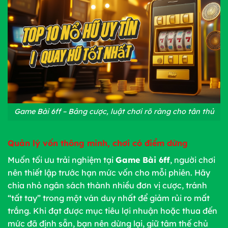
Game Bài 6ff – Bảng cược, luật chơi rõ ràng cho tân thủ
Quản lý vốn thông minh, chơi có điểm dừng
Muốn tối ưu trải nghiệm tại
Game Bài 6ff
, người chơi
nên thiết lập trước hạn mức vốn cho mỗi phiên. Hãy
chia nhỏ ngân sách thành nhiều đơn vị cược, tránh
“tất tay” trong một ván duy nhất để giảm rủi ro mất
trắng. Khi đạt được mục tiêu lợi nhuận hoặc thua đến
mức đã định sẵn, bạn nên dừng lại, giữ tâm thế chủ