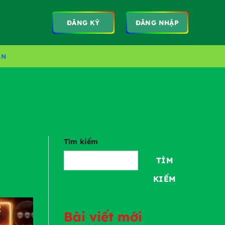
ĐĂNG KÝ
ĐĂNG NHẬP
ẪN
Tìm kiếm
TÌM
KIẾM
Bài viết mới