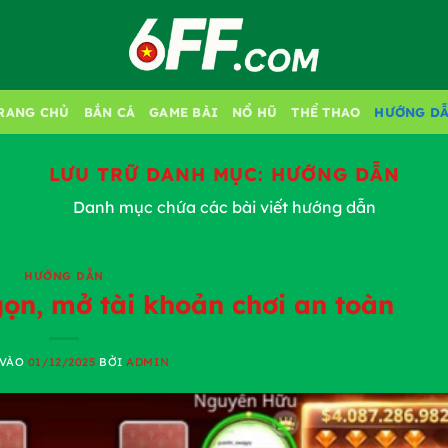
RANG CHỦ
BẮN CÁ
GAME BÀI
NỔ HŨ
THỂ THAO
HƯỚNG D
LƯU TRỮ DANH MỤC:
HƯỚNG DẪN
Danh mục chứa các bài viết hướng dẫn
HƯỚNG DẪN
ọn, mở tài khoản chơi an toàn
 VÀO
01/12/2025
BỞI
ADMIN